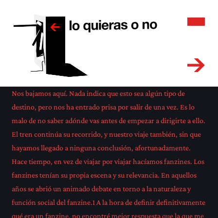
Nos bajamos aquí. Nada indica que esto sea algún tipo de
destino, pero nos ha entrado prisa por salir de una vez. Es lo
malo de no saber adónde vas antes de empezar a dirigirte a ello.
El tren continúa su recorrido, y nuestro viaje también, sin que
hayamos llegado a ninguna conclusión, afortunadamente.
Hace tiempo, en vez de viajar por viajar hacíamos fanzines. Los
fanzines tenían su propia escena y su relevancia. En aquellos
años se abrió un animado debate en torno a la naturaleza y
función social del fanzine.1 A la hora de definir definitivamente
qué era un fanzine, no encontré mejor respuesta que la que me