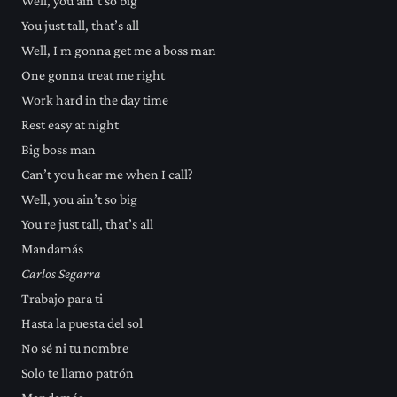
Well, you ain’t so big
You just tall, that’s all
Well, I m gonna get me a boss man
One gonna treat me right
Work hard in the day time
Rest easy at night
Big boss man
Can’t you hear me when I call?
Well, you ain’t so big
You re just tall, that’s all
Mandamás
Carlos Segarra
Trabajo para ti
Hasta la puesta del sol
No sé ni tu nombre
Solo te llamo patrón