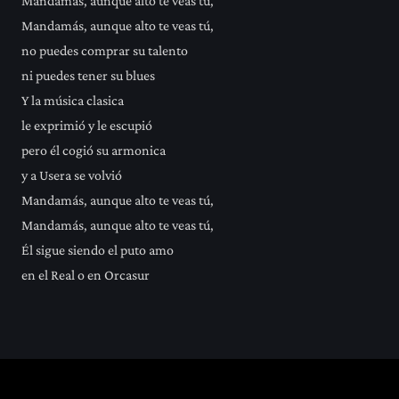
Mandamás, aunque alto te veas tú,
Mandamás, aunque alto te veas tú,
no puedes comprar su talento
ni puedes tener su blues
Y la música clasica
le exprimió y le escupió
pero él cogió su armonica
y a Usera se volvió
Mandamás, aunque alto te veas tú,
Mandamás, aunque alto te veas tú,
Él sigue siendo el puto amo
en el Real o en Orcasur