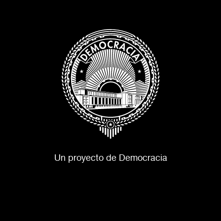
Un proyecto de Democracia